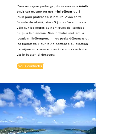
Pour un séjour prolongé, choisissez nos
week-
ends
sur mesure ou nos
mini séjours
de 3
jours pour profiter de la nature. Avec notre
formule de
séjour
, vivez 5 jours d’aventures à
vélo sur les routes authentiques de l'archipel
ou plus loin encore. Nos formules incluent la
location, l'hébergement, les petits déjeuners et
les transferts. Pour toute demande ou création
de séjour sur-mesure, merci de nous contacter
via le bouton ci-dessous:
Nous contacter