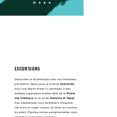
EXCURSIONS
Découvrez la Guadeloupe avec nos itinéraires
pré-définis. Optez pour la formule
Autonomie
pour une liberté totale ou participez à des
balades organisées comme celle de la
Pointe
des Châteaux
ou la sortie
Nocturne et Tapas
.
Ces expériences vous permettent d'explorer
l'île sous un angle unique, du lever au coucher
du soleil. D'autres sorties exceptionnelles vous
attendent dans notre catalogue.