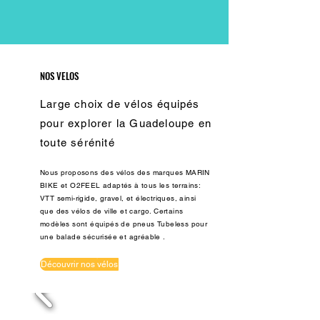
NOS VELOS
Large choix de vélos équipés
pour explorer la Guadeloupe en
toute sérénité
Nous proposons des vélos des marques MARIN
BIKE et O2FEEL adaptés à tous les terrains:
VTT semi-rigide, gravel, et électriques, ainsi
que des vélos de ville et cargo. Certains
modèles sont équipés de pneus Tubeless pour
une balade sécurisée et agréable .
Découvrir nos vélos