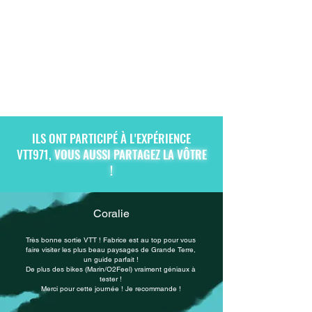
ILS ONT PARTICIPÉ À L'EXPÉRIENCE
VTT971,
VOUS AUSSI PARTAGEZ LA VÔTRE
!
Coralie
Très bonne sortie VTT ! Fabrice est au top pour vous
faire visiter les plus beau paysages de Grande Terre,
un guide parfait !
De plus des bikes (Marin/O2Feel) vraiment géniaux à
tester !
Merci pour cette journée ! Je recommande !